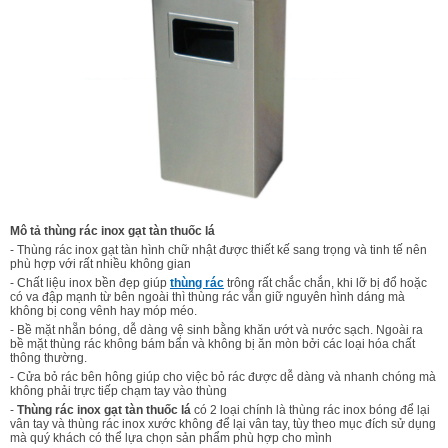
Mô tả thùng rác inox gạt tàn thuốc lá
- Thùng rác inox gạt tàn hình chữ nhật được thiết kế sang trọng và tinh tế nên
phù hợp với rất nhiều không gian
- Chất liệu inox bền đẹp giúp
thùng rác
trông rất chắc chắn, khi lỡ bị đổ hoặc
có va đập mạnh từ bên ngoài thì thùng rác vẫn giữ nguyên hình dáng mà
không bị cong vênh hay móp méo.
- Bề mặt nhẵn bóng, dễ dàng vệ sinh bằng khăn ướt và nước sạch. Ngoài ra
bề mặt thùng rác không bám bẩn và không bị ăn mòn bởi các loại hóa chất
thông thường.
- Cửa bỏ rác bên hông giúp cho việc bỏ rác được dễ dàng và nhanh chóng mà
không phải trực tiếp chạm tay vào thùng
-
Thùng rác inox gạt tàn thuốc lá
có 2 loại chính là thùng rác inox bóng để lại
vân tay và thùng rác inox xước không để lại vân tay, tùy theo mục đích sử dụng
mà quý khách có thể lựa chọn sản phẩm phù hợp cho mình