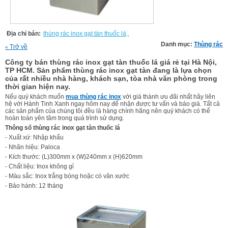
Địa chỉ bán:
thùng rác inox gạt tàn thuốc lá
,
Danh mục:
Thùng rác
Trở về
«
Công ty bán thùng rác inox gạt tàn thuốc lá giá rẻ tại Hà Nội,
TP HCM. Sản phẩm thùng rác inox gạt tàn đang là lựa chọn
của rất nhiều nhà hàng, khách sạn, tòa nhà văn phòng trong
thời gian hiện nay.
Nếu quý khách muốn
mua thùng rác inox
với giá thành ưu đãi nhất hãy liên
hệ với Hành Tinh Xanh ngay hôm nay để nhận được tư vấn và báo giá. Tất cả
các sản phẩm của chúng tôi đều là hàng chính hãng nên quý khách có thể
hoàn toàn yên tâm trong quá trình sử dụng.
Thông số thùng rác inox gạt tàn thuốc lá
- Xuất xứ: Nhập khẩu
- Nhãn hiệu: Paloca
- Kích thước: (L)300mm x (W)240mm x (H)620mm
- Chất liệu: Inox không gỉ
- Màu sắc: Inox trắng bóng hoặc có vân xước
- Bảo hành: 12 tháng