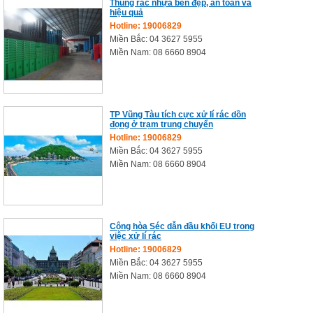
Thùng rác nhựa bền đẹp, an toàn và
hiệu quả
Hotline: 19006829
Miền Bắc: 04 3627 5955
Miền Nam: 08 6660 8904
TP Vũng Tàu tích cực xử lí rác dồn
đọng ở trạm trung chuyển
Hotline: 19006829
Miền Bắc: 04 3627 5955
Miền Nam: 08 6660 8904
Cộng hòa Séc dẫn đầu khối EU trong
việc xử lí rác
Hotline: 19006829
Miền Bắc: 04 3627 5955
Miền Nam: 08 6660 8904