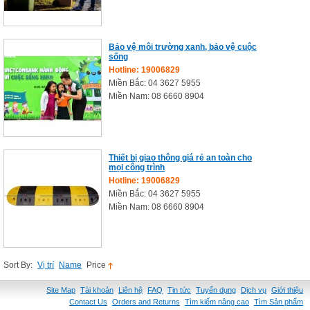
Bảo vệ môi trường xanh, bảo vệ cuộc
sống
Hotline: 19006829
Miền Bắc: 04 3627 5955
Miền Nam: 08 6660 8904
Thiết bị giao thông giá rẻ an toàn cho
mọi công trình
Hotline: 19006829
Miền Bắc: 04 3627 5955
Miền Nam: 08 6660 8904
Sort By:
Vị trí
Name
Price
Site Map
Tài khoản
Liên hệ
FAQ
Tin tức
Tuyển dụng
Dịch vụ
Giới thiệu
Contact Us
Orders and Returns
Tìm kiếm nâng cao
Tìm Sản phẩm