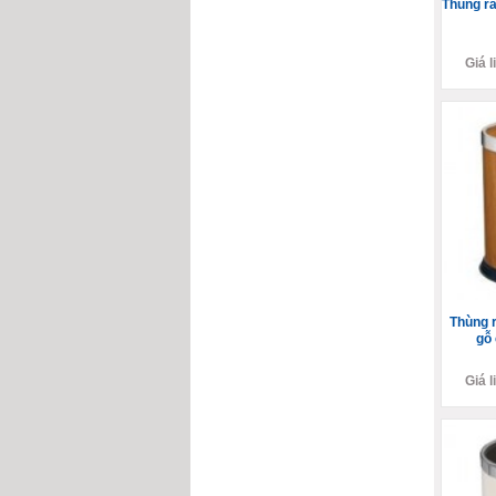
Thùng r
Giá l
Thùng r
gỗ
Giá l