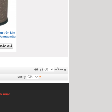
ng tròn kim
iệu màu nâu
BÁO GIÁ
mỗi trang
Hiển thị
Sort By
h mục