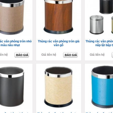
ác văn phòng tròn nhỏ
Thùng rác văn phòng tròn giả
Thùng rác văn phòn
màu nâu nhạt
vân gỗ
nắp lật bập 
iên hệ
Giá liên hệ
Giá liên hệ
BÁO GIÁ
BÁO GIÁ