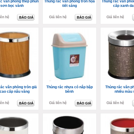
ác văn phòng thép phun
Thùng rác văn phòng tròn họa
Thùng rác văn phò
sơn bọc vành
tiết sáng
cấp xanh da 
iên hệ
Giá liên hệ
Giá liên hệ
BÁO GIÁ
BÁO GIÁ
ác văn phòng tròn giả
Thùng rác nhựa có nắp bập
Thùng rác văn p
 cao cấp nâu vàng
bênh
nhiều màu 
iên hệ
Giá liên hệ
Giá liên hệ
BÁO GIÁ
BÁO GIÁ