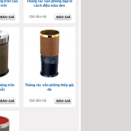
ng tròn cao
Thùng rác văn phòng dập lỗ
trời
cách điệu màu đen
Giá liên hệ
BÁO GIÁ
BÁO GIÁ
hòng tròn
Thùng rác văn phòng thép giả
sắc
da
Giá liên hệ
BÁO GIÁ
BÁO GIÁ