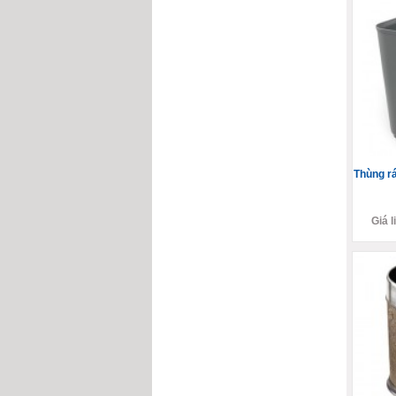
Thùng r
Giá l