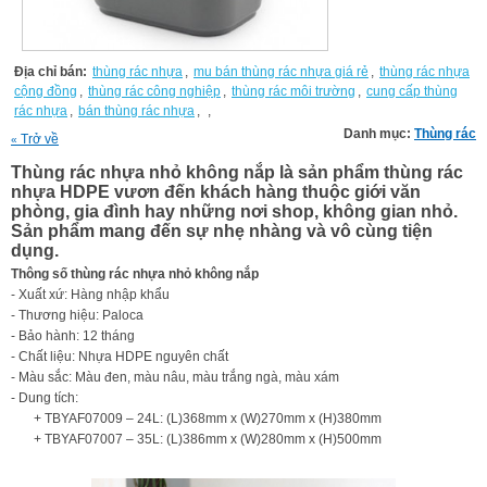
Địa chỉ bán:
thùng rác nhựa
,
mu bán thùng rác nhựa giá rẻ
,
thùng rác nhựa
cộng đồng
,
thùng rác công nghiệp
,
thùng rác môi trường
,
cung cấp thùng
rác nhựa
,
bán thùng rác nhựa
,
,
Danh mục:
Thùng rác
Trở về
«
Thùng rác nhựa nhỏ không nắp là sản phẩm thùng rác
nhựa HDPE vươn đến khách hàng thuộc giới văn
phòng, gia đình hay những nơi shop, không gian nhỏ.
Sản phẩm mang đến sự nhẹ nhàng và vô cùng tiện
dụng.
Thông số thùng rác nhựa nhỏ không nắp
- Xuất xứ: Hàng nhập khẩu
- Thương hiệu: Paloca
- Bảo hành: 12 tháng
- Chất liệu: Nhựa HDPE nguyên chất
- Màu sắc: Màu đen, màu nâu, màu trắng ngà, màu xám
- Dung tích:
+ TBYAF07009 – 24L: (L)368mm x (W)270mm x (H)380mm
+ TBYAF07007 – 35L: (L)386mm x (W)280mm x (H)500mm