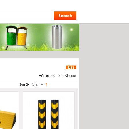
uyển dụng
Tin tức
FAQ
Liên hệ
Tài khoản
mỗi trang
Hiển thị
Sort By