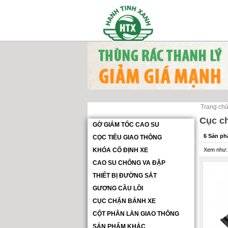
Trang ch
CỤC CHẶN BÁNH XE
Cục c
GỜ GIẢM TỐC CAO SU
6 Sản p
CỌC TIÊU GIAO THÔNG
KHÓA CỐ ĐỊNH XE
Xem như:
CAO SU CHỐNG VA ĐẬP
THIẾT BỊ ĐƯỜNG SẮT
GƯƠNG CẦU LỒI
CỤC CHẶN BÁNH XE
CỘT PHÂN LÀN GIAO THÔNG
SẢN PHẨM KHÁC