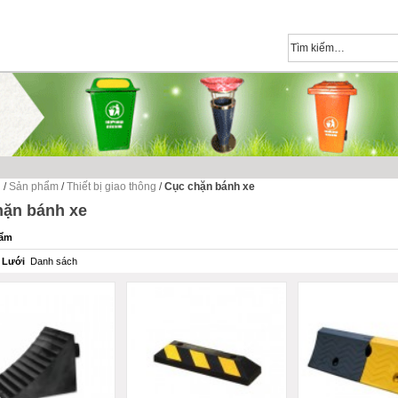
Giới thiệu
Dịch vụ
T
TRANG CHỦ
SẢN PHẨM
ủ
/
Sản phẩm
/
Thiết bị giao thông
/
Cục chặn bánh xe
hặn bánh xe
hẩm
Lưới
Danh sách