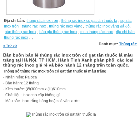
Địa chỉ bán:
thùng rác inox tròn
,
thùng rác inox có gạt tàn thuốc lá
,
sọt rác
inox tròn
,
thùng rác inox
,
thùng rác inox vàng
,
thùng rác inox vàng đá đỏ
,
bán thùng rác inox
,
báo giá thùng rác inox
,
mua thùng rác inox
,
địa chỉ bán
thùng rác inox
,
,
Danh mục:
Thùng rác
Trở về
«
Bán buôn bán lẻ thùng rác inox tròn có gạt tàn thuốc lá màu
trắng tại Hà Nội, TP HCM. Hành Tinh Xanh phân phối các loại
thùng rác inox giá rẻ và bảo hành 12 tháng trên toàn quốc.
Thông số thùng rác inox tròn có gạt tàn thuốc lá màu trắng
- Nhãn hiệu: Paloca
- Bảo hành: 12 tháng
- Kích thước: (Ø)300mm x (H)610mm
- Chất liệu: Inox cao cấp không gỉ
- Màu sắc: Inox trắng bóng hoặc có vân xước