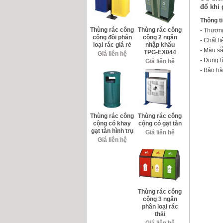
đổ khi 
Thông t
Thùng rác công
Thùng rác công
- Thươn
cộng đôi phân
cộng 2 ngăn
- Chất l
loại rác giá rẻ
nhập khẩu
- Màu sắ
TPG-EX044
Giá liên hệ
- Dung t
Giá liên hệ
- Bảo hà
Thùng rác công
Thùng rác công
cộng có khay
cộng có gạt tàn
gạt tàn hình trụ
Giá liên hệ
Giá liên hệ
Thùng rác công
cộng 3 ngăn
phân loại rác
thải
Giá liên hệ