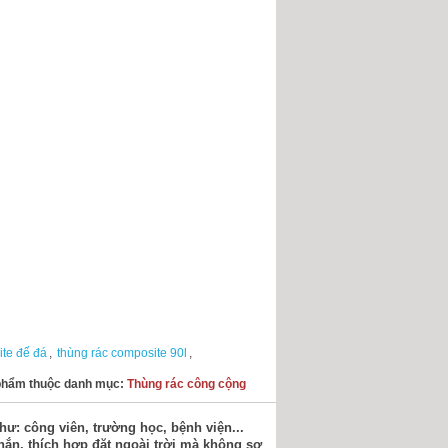
ite đế đá
,
thùng rác composite 90l
,
phẩm thuộc danh mục:
Thùng rác công cộng
ư: công viên, trường học, bệnh viện...
hắn, thích hợp đặt ngoài trời mà không sợ