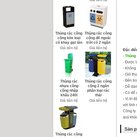
Thùng rác công
Thùng rác công
cộng kim loại
cộng để ngoài
có khay gạt tàn
trời có 2 ngăn
Giá liên hệ
Giá liên hệ
Đặc điể
-
Thùng 
- Được 
- Không 
- Giỏ th
- Bên tr
Thùng rác
Thùng rác công
nhựa công
cộng 2 ngăn
- Dễ dàn
cộng nhập
phân loại rác
- Có đế 
khẩu 240l
thải
-
Vị trí đặ
Giá liên hệ
Giá liên hệ
với tính
Công ty
quý khác
Sản p
Thùng rác công