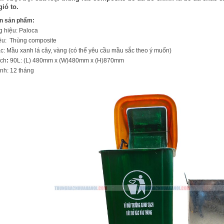
gió to.
in sản phẩm:
g hiệu: Paloca
iệu: Thùng composite
c: Mầu xanh lá cây, vàng (có thể yêu cầu mầu sắc theo ý muốn)
ích
:
90L: (L) 480mm x (W)480mm x (H)870mm
nh: 12 tháng