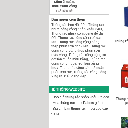
cộng 2 ngăn,
màu xanh vàng
Giá liên hệ
Bạn muốn xem thêm
Thùng rác treo đôi 80L
,
Thùng rác
nhựa công cộng nhập khẩu 240l
,
Thùng rác nhựa composite đế đá
90l
,
Thùng rác công cộng có gạt
Thùng r
tàn
,
Thùng rác công cộng bằng
thép phun sơn tĩnh điện
,
Thùng rác
công cộng bằng thép phun sơn
màu vàng
,
Thùng rác công cộng có
gạt tàn thuốc màu trắng
,
Thùng rác
công cộng ngoài trời làm bằng
inox
,
Thùng rác công cộng 2 ngăn
phân loại rác
,
Thùng rác công cộng
2 ngăn, kiểu dáng đẹp
,
HỆ THỐNG WEBSITE
- Báo giá thùng rác nhập khẩu Paloca
Thùng 
- Mua thùng rác inox Paloca giá rẻ
ph
- Địa chỉ bán thùng rác nhựa cao cấp
giá rẻ