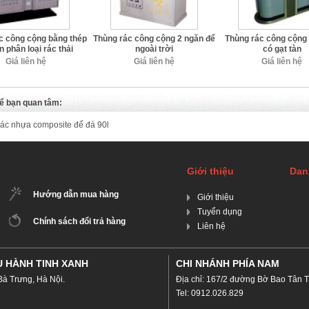
c công cộng bằng thép
Thùng rác công cộng 2 ngăn để
Thùng rác công cộng 
n phân loại rác thải
ngoài trời
có gạt tàn
Giá liên hệ
Giá liên hệ
Giá liên hệ
ể bạn quan tâm:
ác nhựa composite đế đá 90l
Giới thiệu
Dan
Hướng dẫn mua hàng
Giới thiệu
Tuyển dụng
Chính sách đổi trả hàng
Liên hệ
Ụ HÀNH TINH XANH
CHI NHÁNH PHÍA NAM
Bà Trưng, Hà Nội.
Địa chỉ: 167/2 đường Bờ Bao Tân 
Tel: 0912.026.829