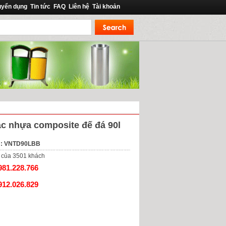
uyển dụng
Tin tức
FAQ
Liên hệ
Tài khoản
c nhựa composite đế đá 90l
m: VNTD90LBB
của
3501
khách
981.228.766
912.026.829