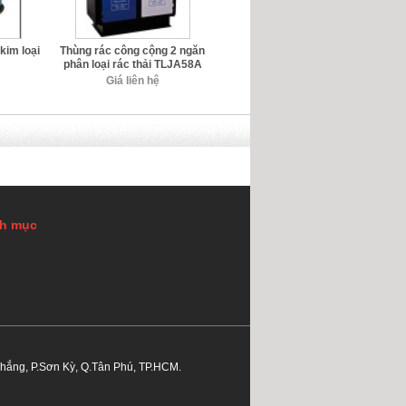
kim loại
Thùng rác công cộng 2 ngăn
phân loại rác thải TLJA58A
Giá liên hệ
h mục
Thắng, P.Sơn Kỳ, Q.Tân Phú, TP.HCM.