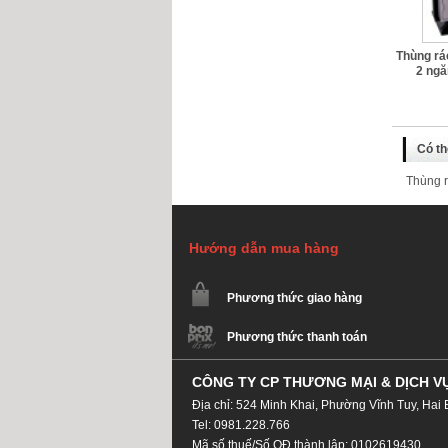
Thùng rá
2 ngă
Có th
Thùng r
Hướng dẫn mua hàng
Phương thức giao hàng
Phương thức thanh toán
CÔNG TY CP THƯƠNG MẠI & DỊCH V
Địa chỉ: 524 Minh Khai, Phường Vĩnh Tuy, Hai 
Tel: 0981.228.766
Mã số thuế/Số QĐ thành lập: 0102619430