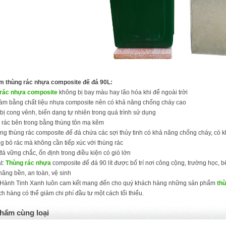
m thùng rác nhựa composite đế đá 90L:
rác nhựa composite
không bị bay màu hay lão hóa khi để ngoài trời
làm bằng chất liệu nhựa composite nên có khả năng chống cháy cao
bị cong vênh, biến dạng tự nhiên trong quá trình sử dụng
u rác bên trong bằng thùng tôn mạ kẽm
ong thùng rác composite đế đá chứa các sợi thủy tinh có khả năng chống cháy, có
g bỏ rác mà không cần tiếp xúc với thùng rác
đá vững chắc, ổn định trong điều kiện có gió lớn
t:
Thùng rác nhựa
composite đế đá 90 lít được bố trí nơi công cộng, trường học, 
 năng bền, an toàn, vệ sinh
 Hành Tinh Xanh luôn cam kết mang đến cho quý khách hàng những sản phẩm
thù
h hàng có thể giảm chi phí đầu tư một cách tối thiểu.
hẩm cùng loại