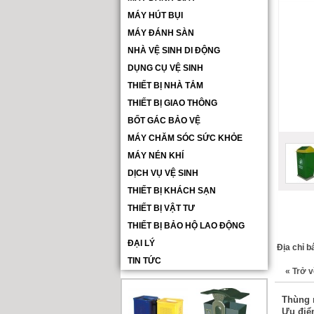
MÁY HÚT BỤI
MÁY ĐÁNH SÀN
NHÀ VỆ SINH DI ĐỘNG
DỤNG CỤ VỆ SINH
THIẾT BỊ NHÀ TẮM
THIẾT BỊ GIAO THÔNG
BỐT GÁC BẢO VỆ
MÁY CHĂM SÓC SỨC KHỎE
MÁY NÉN KHÍ
DỊCH VỤ VỆ SINH
THIẾT BỊ KHÁCH SẠN
THIẾT BỊ VẬT TƯ
THIẾT BỊ BẢO HỘ LAO ĐỘNG
ĐẠI LÝ
Địa chỉ b
TIN TỨC
«
Trở v
Thùng 
Ưu điểm