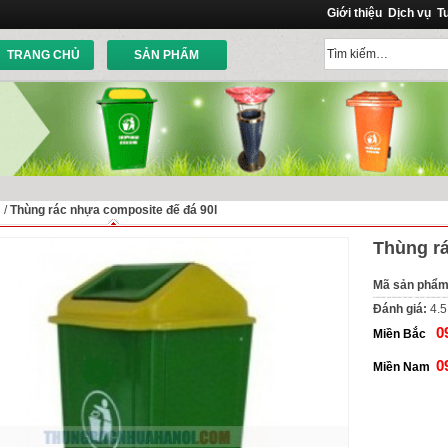
Giới thiệu
Dịch vụ
T
TRANG CHỦ
SẢN PHẨM
ủ
/
Thùng rác nhựa composite đế đá 90l
Thùng rá
Mã sản phẩ
Đánh giá:
4.5
0
Miền Bắc
0
Miền Nam