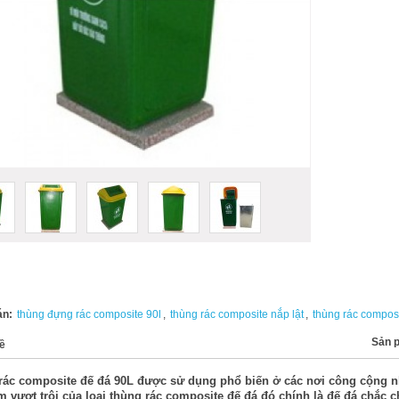
án:
thùng đựng rác composite 90l
,
thùng rác composite nắp lật
,
thùng rác compos
Sản 
ề
rác composite đế đá 90L được sử dụng phổ biến ở các nơi công cộng nh
 vượt trội của loại thùng rác composite đế đá đó chính là đế đá chắc c