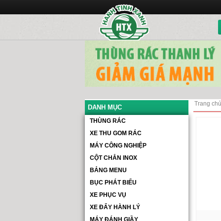
Trang ch
DANH MỤC
THÙNG RÁC
XE THU GOM RÁC
MÁY CÔNG NGHIỆP
CỘT CHẮN INOX
BẢNG MENU
BỤC PHÁT BIỂU
XE PHỤC VỤ
XE ĐẨY HÀNH LÝ
MÁY ĐÁNH GIẦY