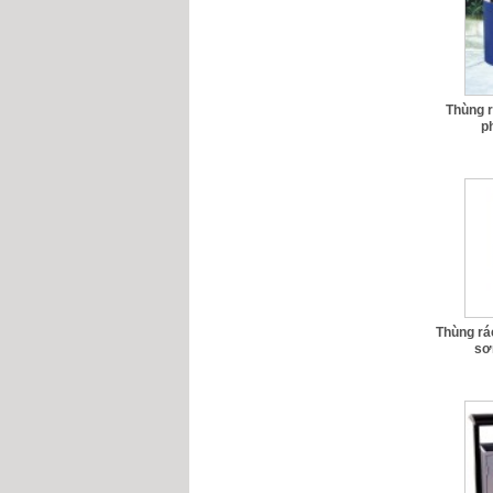
Thùng 
ph
Thùng rá
sơ