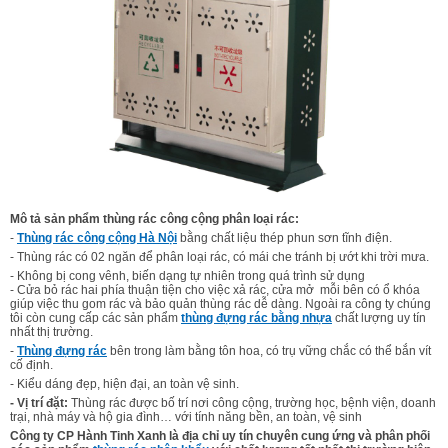
Mô tả sản phẩm thùng rác công cộng phân loại rác:
-
Thùng rác công cộng Hà Nội
bằng chất liệu thép phun sơn tĩnh điện.
- Thùng rác có 02 ngăn để phân loại rác, có mái che tránh bị ướt khi trời mưa.
- Không bị cong vênh, biến dạng tự nhiên trong quá trình sử dụng
- Cửa bỏ rác hai phía thuận tiện cho việc xả rác, cửa mở mỗi bên có ổ khóa
giúp việc thu gom rác và bảo quản thùng rác dễ dàng. Ngoài ra công ty chúng
tôi còn cung cấp các sản phẩm
thùng đựng rác bằng nhựa
chất lượng uy tín
nhất thị trường.
-
Thùng đựng rác
bên trong làm bằng tôn hoa, có trụ vững chắc có thể bắn vít
cố định.
- Kiểu dáng đẹp, hiện đại, an toàn vệ sinh.
- Vị trí đặt:
Thùng rác được bố trí nơi công cộng, trường học, bệnh viện, doanh
trại, nhà máy và hộ gia đình… với tính năng bền, an toàn, vệ sinh
Công ty CP Hành Tinh Xanh là địa chỉ uy tín chuyên cung ứng và phân phối