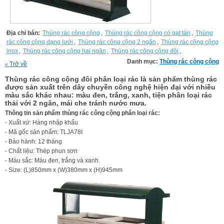
Địa chỉ bán:
Thùng rác công cộng
,
Thùng rác công cộng có gạt tàn
,
Thùng
rác công cộng dạng lưới
,
Thùng rác công cộng 2 ngăn
,
Thùng rác cộng cộng
inox
,
Thùng rác công cộng hai ngăn
,
Thùng rác công cộng đôi
,
Danh mục:
Thùng rác công cộng
Trở về
«
Thùng rác công cộng đôi phân loại rác là sản phẩm thùng rác
được sản xuất trên dây chuyền công nghệ hiện đại với nhiều
màu sắc khác nhau: màu đen, trắng, xanh, tiện phân loại rác
thải với 2 ngăn, mái che tránh nước mưa.
Thông tin sản phẩm thùng rác công cộng phân loại rác:
- Xuất xứ: Hàng nhập khẩu
- Mã gốc sản phẩm: TLJA78I
- Bảo hành: 12 tháng
- Chất liệu: Thép phun sơn
- Màu sắc: Màu đen, trắng và xanh.
- Size: (L)850mm x (W)380mm x (H)945mm