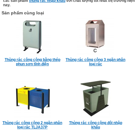
các sản phẩm
thùng rác nhập khẩu
với chất lượng tốt nhất thị trường hiện
nay.
Sản phẩm cùng loại
Thùng rác công cộng bằng thép
Thùng rác công cộng 3 ngăn phân
phun sơn tĩnh điện
loại rác
Thùng rác công cộng 2 ngăn phân
Thùng rác công cộng đôi nhập
loại rác TLJA37P
khẩu