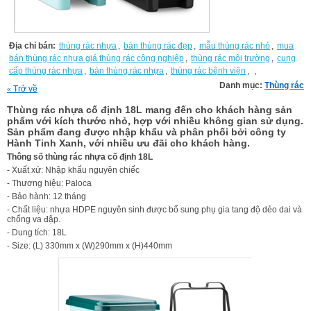
Địa chỉ bán:
thùng rác nhựa
,
bán thùng rác đẹp
,
mẫu thùng rác nhỏ
,
mua
bán thùng rác nhựa giá thùng rác công nghiệp
,
thùng rác môi trường
,
cung
cấp thùng rác nhựa
,
bán thùng rác nhựa
,
thùng rác bệnh viện
,
,
Danh mục:
Thùng rác
Trở về
«
Thùng rác nhựa cố định 18L mang đến cho khách hàng sản
phẩm với kích thước nhỏ, hợp với nhiều không gian sử dụng.
Sản phẩm đang được nhập khẩu và phân phối bởi công ty
Hành Tinh Xanh, với nhiều ưu đãi cho khách hàng.
Thông số thùng rác nhựa cố định 18L
- Xuất xứ: Nhập khẩu nguyên chiếc
- Thương hiệu: Paloca
- Bảo hành: 12 tháng
- Chất liệu: nhựa HDPE nguyên sinh được bổ sung phụ gia tang độ dẻo dai và
chống va đập.
- Dung tích: 18L
- Size: (L) 330mm x (W)290mm x (H)440mm