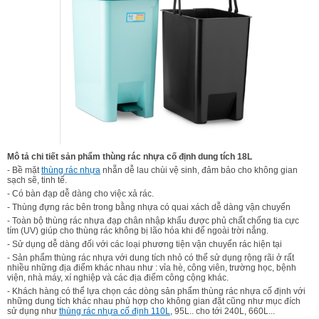
Mô tả chi tiết sản phẩm thùng rác nhựa cố định dung tích 18L
- Bề mặt
thùng rác nhựa
nhẵn dễ lau chùi vệ sinh, đảm bảo cho không gian
sạch sẽ, tinh tế.
- Có bàn đạp dễ dàng cho việc xả rác.
- Thùng đựng rác bên trong bằng nhựa có quai xách dễ dàng vận chuyển
- Toàn bộ thùng rác nhựa đạp chân nhập khẩu được phủ chất chống tia cực
tím (UV) giúp cho thùng rác không bị lão hóa khi để ngoài trời nắng.
- Sử dụng dễ dàng đối với các loại phương tiện vận chuyển rác hiện tại
- Sản phẩm thùng rác nhựa với dung tích nhỏ có thể sử dụng rộng rãi ở rất
nhiều những địa điểm khác nhau như : vỉa hè, công viên, trường học, bệnh
viện, nhà máy, xí nghiệp và các địa điểm công cộng khác.
- Khách hàng có thể lựa chọn các dòng sản phẩm thùng rác nhựa cố định với
những dung tích khác nhau phù hợp cho không gian đặt cũng như mục đích
sử dụng như
thùng rác nhựa cố định 110L
, 95L.. cho tới 240L, 660L...