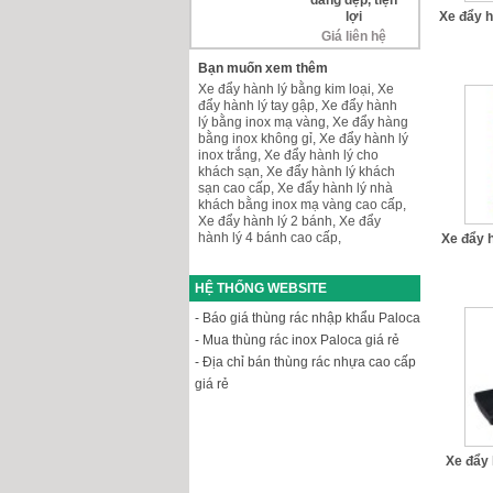
dáng đẹp, tiện
Xe đẩy h
lợi
Giá liên hệ
Bạn muốn xem thêm
Xe đẩy hành lý bằng kim loại
,
Xe
đẩy hành lý tay gập
,
Xe đẩy hành
lý bằng inox mạ vàng
,
Xe đẩy hàng
bằng inox không gỉ
,
Xe đẩy hành lý
inox trắng
,
Xe đẩy hành lý cho
khách sạn
,
Xe đẩy hành lý khách
sạn cao cấp
,
Xe đẩy hành lý nhà
khách bằng inox mạ vàng cao cấp
,
Xe đẩy hành lý 2 bánh
,
Xe đẩy
hành lý 4 bánh cao cấp
,
Xe đẩy 
HỆ THỐNG WEBSITE
- Báo giá thùng rác nhập khẩu Paloca
- Mua thùng rác inox Paloca giá rẻ
- Địa chỉ bán thùng rác nhựa cao cấp
giá rẻ
Xe đẩy 