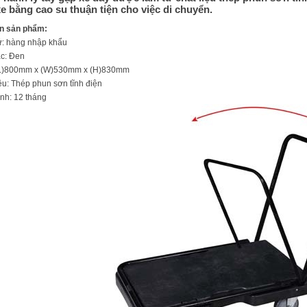
e bằng cao su thuận tiện cho việc di chuyển.
in sản phẩm:
xứ: hàng nhập khẩu
ắc: Đen
 (L)800mm x (W)530mm x (H)830mm
iệu: Thép phun sơn tĩnh điện
nh: 12 tháng