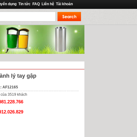
uyển dụng
Tin tức
FAQ
Liên hệ
Tài khoản
ành lý tay gập
: AF12165
của
3519
khách
981.228.766
912.026.829