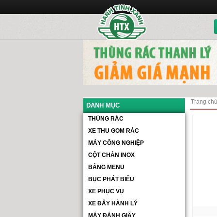
Trang ch
DANH MỤC
THÙNG RÁC
XE THU GOM RÁC
MÁY CÔNG NGHIỆP
CỘT CHẮN INOX
BẢNG MENU
BỤC PHÁT BIỂU
XE PHỤC VỤ
XE ĐẨY HÀNH LÝ
MÁY ĐÁNH GIẦY