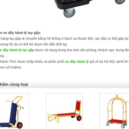
m xe đẩy hành lý tay gập:
 hàng tay gập di chuyển bằng hệ thống 4 bánh xe thuận tiện, tay đẩy có thể gập lại t
lượng tối đa có thể trở được lên đến 800 kg
e đẩy hành lý tay gập
được sử dụng trong tòa nhà văn phòng, khách sạn, trung tâ
ởng …
 Hành Tinh Xanh nhập khẩu và phân phối
xe đẩy hành lý
giá rẻ tại Hà Nội, tpHCM v
theo số hotline.
hẩm cùng loại