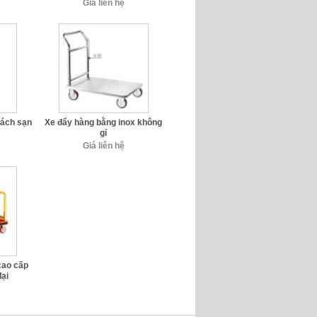
Giá liên hệ
hách sạn
Xe đẩy hàng bằng inox không
gỉ
Giá liên hệ
cao cấp
đại