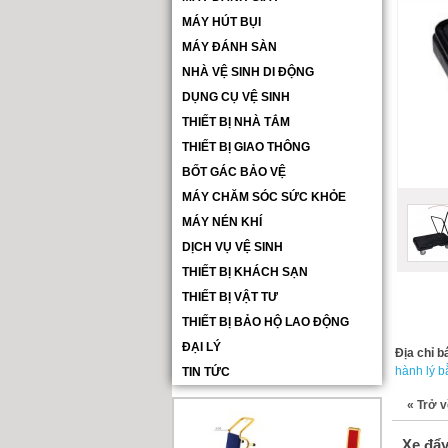
MÁY HÚT BỤI
MÁY ĐÁNH SÀN
NHÀ VỆ SINH DI ĐỘNG
DỤNG CỤ VỆ SINH
THIẾT BỊ NHÀ TẮM
THIẾT BỊ GIAO THÔNG
BỐT GÁC BẢO VỆ
MÁY CHĂM SÓC SỨC KHỎE
MÁY NÉN KHÍ
DỊCH VỤ VỆ SINH
THIẾT BỊ KHÁCH SẠN
THIẾT BỊ VẬT TƯ
THIẾT BỊ BẢO HỘ LAO ĐỘNG
ĐẠI LÝ
Địa chỉ b
hành lý b
TIN TỨC
«
Trở v
Xe đẩy