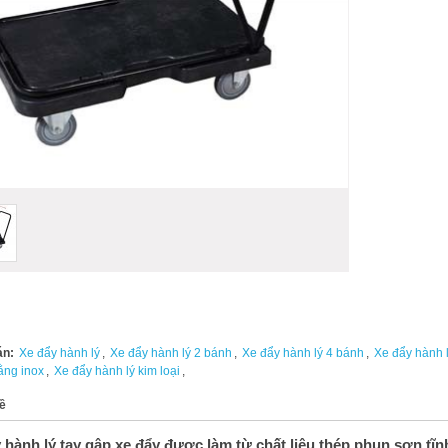
án:
Xe đẩy hành lý
,
Xe đẩy hành lý 2 bánh
,
Xe đẩy hành lý 4 bánh
,
Xe đẩy hành l
ằng inox
,
Xe đẩy hành lý kim loại
,
ề
 hành lý tay gập xe đẩy được làm từ chất liệu thép phun sơn tĩnh 