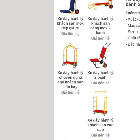
bánh x
Thông t
Xe đẩy hành lý
Xe đẩy hành lý
- Xuất 
khách sạn inox
khách sạn
- Màu s
đẹp giá rẻ
bằng inox 2
- Size:
bánh
Giá liên hệ
- Chất l
Giá liên hệ
- Bảo hà
Xe đẩy hành lý
Xe đẩy hành lý
chuyên dụng
2 bánh
cho khách sạn
Giá liên hệ
sân bay
Giá liên hệ
Xe đẩy hành lý
khách sạn cao
cấp
Giá liên hệ