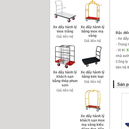
Xe đẩy hành lý
Xe đẩy hành lý
inox trắng
bằng inox mạ
Đặc điể
vàng
Giá liên hệ
- Xe đẩy
Giá liên hệ
- Trọng 
- Vị trí:
X
nhà xư
Công ty
liên hệ 
Xe đẩy hành lý
Xe đẩy hành lý
khách sạn
bằng kim loại
bằng thép phun
Giá liên hệ
Sản p
sơn
Giá liên hệ
Xe đẩy hành lý
khách sạn inox
mạ vàng kiểu