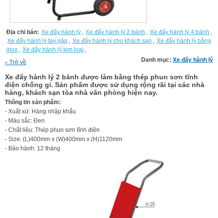
Địa chỉ bán:
Xe đẩy hành lý
,
Xe đẩy hành lý 2 bánh
,
Xe đẩy hành lý 4 bánh
,
Xe đẩy hành lý tay gập
,
Xe đẩy hành lý cho khách sạn
,
Xe đẩy hành lý bằng
inox
,
Xe đẩy hành lý kim loại
,
Danh mục:
Xe đẩy hành lý
Trở về
«
Xe đẩy hành lý 2 bánh được làm bằng thép phun sơn tĩnh
điện chống gỉ. Sản phẩm được sử dụng rộng rãi tại các nhà
hàng, khách sạn tòa nhà văn phòng hiện nay.
Thông tin sản phẩm:
- Xuất xứ: Hàng nhập khẩu
- Màu sắc: Đen
- Chất liệu: Thép phun sơn tĩnh điện
- Size: (L)400mm x (W)400mm x (H)1120mm
- Bảo hành: 12 tháng