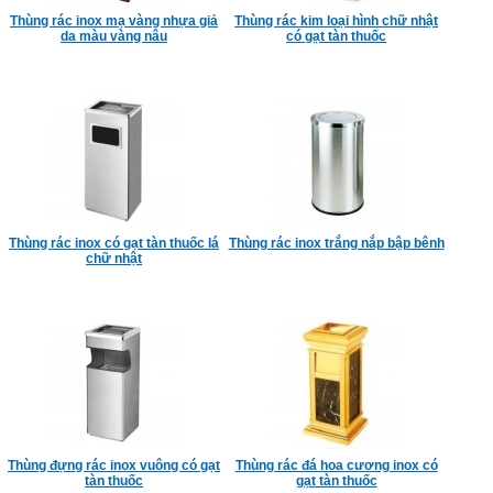
Thùng rác inox mạ vàng nhựa giả
Thùng rác kim loại hình chữ nhật
da màu vàng nâu
có gạt tàn thuốc
Thùng rác inox có gạt tàn thuốc lá
Thùng rác inox trắng nắp bập bênh
chữ nhật
Thùng đựng rác inox vuông có gạt
Thùng rác đá hoa cương inox có
tàn thuốc
gạt tàn thuốc