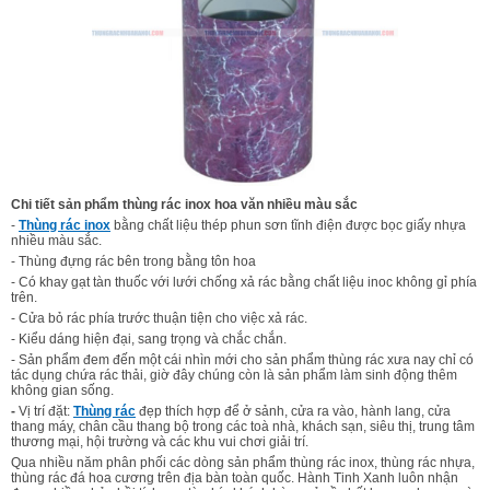
Chi tiết sản phẩm thùng rác inox hoa văn nhiều màu sắc
-
Thùng rác inox
bằng chất liệu thép phun sơn tĩnh điện được bọc giấy nhựa
nhiều màu sắc.
- Thùng đựng rác bên trong bằng tôn hoa
- Có khay gạt tàn thuốc với lưới chống xả rác bằng chất liệu inoc không gỉ phía
trên.
- Cửa bỏ rác phía trước thuận tiện cho việc xả rác.
- Kiểu dáng hiện đại, sang trọng và chắc chắn.
- Sản phẩm đem đến một cái nhìn mới cho sản phẩm thùng rác xưa nay chỉ có
tác dụng chứa rác thải, giờ đây chúng còn là sản phẩm làm sinh động thêm
không gian sống.
-
Vị trí đặt:
Thùng rác
đẹp thích hợp để ở sảnh, cửa ra vào, hành lang, cửa
thang máy, chân cầu thang bộ trong các toà nhà, khách sạn, siêu thị, trung tâm
thương mại, hội trường và các khu vui chơi giải trí.
Qua nhiều năm phân phối các dòng sản phẩm thùng rác inox, thùng rác nhựa,
thùng rác đá hoa cương trên địa bàn toàn quốc. Hành Tinh Xanh luôn nhận