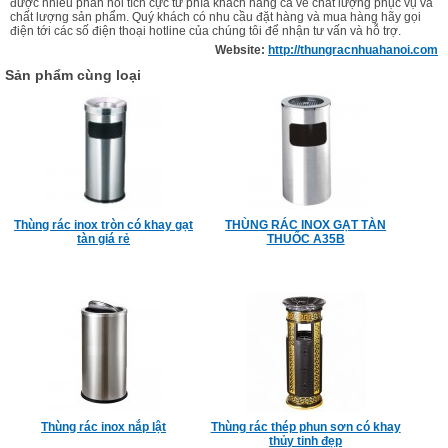
được nhiều phản hồi tích cực từ phía khách hàng cả về chất lượng phục vụ và
chất lượng sản phẩm. Quý khách có nhu cầu đặt hàng và mua hàng hãy gọi
điện tới các số điện thoại hotline của chúng tôi để nhận tư vấn và hỗ trợ.
Website:
http://thungracnhuahanoi.com
Sản phẩm cùng loại
Thùng rác inox tròn có khay gạt
THÙNG RÁC INOX GẠT TÀN
tàn giá rẻ
THUỐC A35B
Thùng rác inox nắp lật
Thùng rác thép phun sơn có khay
thủy tinh đẹp