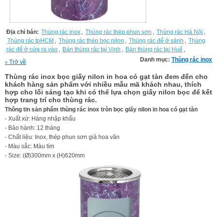
Địa chỉ bán:
Thùng rác inox
,
Thùng rác thép phun sơn
,
Thùng rác Hà Nội
,
Thùng rác tpHCM
,
Thùng rác thép bọc nilon
,
Thùng rác để ở sảnh
,
Thùng
rác để ở cửa ra vào
,
Bán thùng rác tại Vinh
,
Bán thùng rác tại Huế
,
Danh mục:
Thùng rác inox
Trở về
«
Thùng rác inox bọc giấy nilon in hoa có gạt tàn đem đến cho
khách hàng sản phẩm với nhiều mẫu mã khách nhau, thích
hợp cho lối sáng tạo khi có thể lựa chọn giấy nilon bọc để kết
hợp trang trí cho thùng rác.
Thông tin sản phẩm thùng rác inox tròn bọc giấy nilon in hoa có gạt tàn
- Xuất xứ: Hàng nhập khẩu
- Bảo hành: 12 tháng
- Chất liệu: Inox, thép phun sơn giả hoa văn
- Màu sắc: Màu tím
- Size: (Ø)300mm x (H)620mm