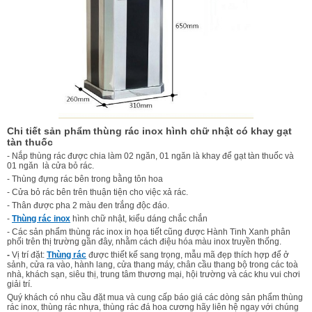
Chi tiết sản phẩm thùng rác inox hình chữ nhật có khay gạt
tàn thuốc
- Nắp thùng rác được chia làm 02 ngăn, 01 ngăn là khay để gạt tàn thuốc và
01 ngăn là cửa bỏ rác.
- Thùng đựng rác bên trong bằng tôn hoa
- Cửa bỏ rác bên trên thuận tiện cho việc xả rác.
- Thân được pha 2 màu đen trắng độc đáo.
-
Thùng rác inox
hình chữ nhật, kiểu dáng chắc chắn
- Các sản phẩm thùng rác inox in họa tiết cũng được Hành Tinh Xanh phân
phối trên thị trường gần đây, nhằm cách điệu hóa màu inox truyền thống.
-
Vị trí đặt:
Thùng rác
được thiết kế sang trọng, mẫu mã đẹp thích hợp để ở
sảnh, cửa ra vào, hành lang, cửa thang máy, chân cầu thang bộ trong các toà
nhà, khách sạn, siêu thị, trung tâm thương mại, hội trường và các khu vui chơi
giải trí.
Quý khách có nhu cầu đặt mua và cung cấp báo giá các dòng sản phẩm thùng
rác inox, thùng rác nhựa, thùng rác đá hoa cương hãy liên hệ ngay với chúng