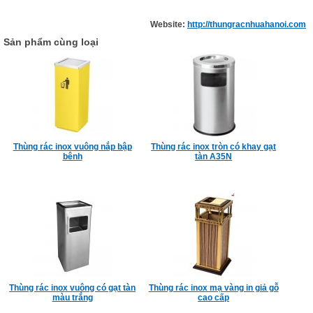
Website:
http://thungracnhuahanoi.com
Sản phẩm cùng loại
Thùng rác inox vuông nắp bập
Thùng rác inox tròn có khay gạt
bênh
tàn A35N
Thùng rác inox vuông có gạt tàn
Thùng rác inox mạ vàng in giả gỗ
màu trắng
cao cấp