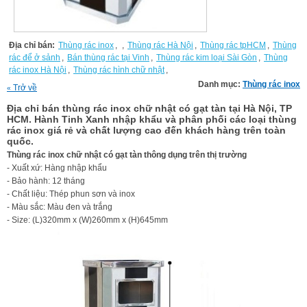
Địa chỉ bán:
Thùng rác inox
,
,
Thùng rác Hà Nội
,
Thùng rác tpHCM
,
Thùng
rác để ở sảnh
,
Bán thùng rác tại Vinh
,
Thùng rác kim loại Sài Gòn
,
Thùng
rác inox Hà Nội
,
Thùng rác hình chữ nhật
,
Danh mục:
Thùng rác inox
Trở về
«
Địa chỉ bán thùng rác inox chữ nhật có gạt tàn tại Hà Nội, TP
HCM. Hành Tinh Xanh nhập khẩu và phân phối các loại thùng
rác inox giá rẻ và chất lượng cao đến khách hàng trên toàn
quốc.
Thùng rác inox chữ nhật có gạt tàn thông dụng trên thị trường
- Xuất xứ: Hàng nhập khẩu
- Bảo hành: 12 tháng
- Chất liệu: Thép phun sơn và inox
- Màu sắc: Màu đen và trắng
- Size: (L)320mm x (W)260mm x (H)645mm