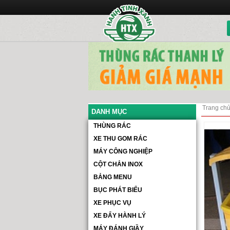
Trang ch
DANH MỤC
THÙNG RÁC
XE THU GOM RÁC
MÁY CÔNG NGHIỆP
CỘT CHẮN INOX
BẢNG MENU
BỤC PHÁT BIỂU
XE PHỤC VỤ
XE ĐẨY HÀNH LÝ
MÁY ĐÁNH GIẦY