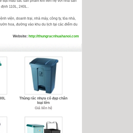
ể đặt màu sắc sản phẩm khi liên hệ với nhà sản
 định 110L, 240L..
nh viện, doanh trại, nhà máy, công ty, tòa nhà,
a vườn hoa, đường vào khu du lịch tại các điểm du
Website:
http://thungracnhuahanoi.com
80L
Thùng rác nhựa có đạp chân
loại lớn
Giá liên hệ