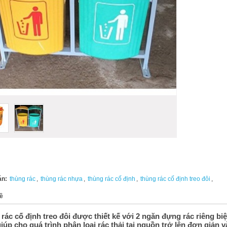
án:
thùng rác
,
thùng rác nhựa
,
thùng rác cố định
,
thùng rác cố định treo đôi
,
ề
rác cố định treo đôi được thiết kế với 2 ngăn đựng rác riêng bi
iúp cho quá trình phân loại rác thải tại nguồn trở lên đơn giản v