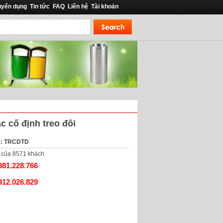
uyển dụng
Tin tức
FAQ
Liên hệ
Tài khoản
c cố định treo đôi
m: TRCDTD
của
8571
khách
981.228.766
912.026.829