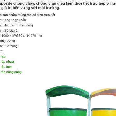
posite chống cháy, chống chịu điều kiện thời tiết trực tiếp ở nư
giá trị bền vững với môi trường.
n sản phẩm thùng rác cố định treo đôi
xứ: Hàng nhập khẩu
ắc: Màu xanh, màu vàng
ch: 80 Lít x 2
(L)1000 x (W)370 x ( H)970 mm
ượng: 22 kg
ành: 12 tháng
m:
 rác
 rác nhựa
rác inox
 rác công cộng