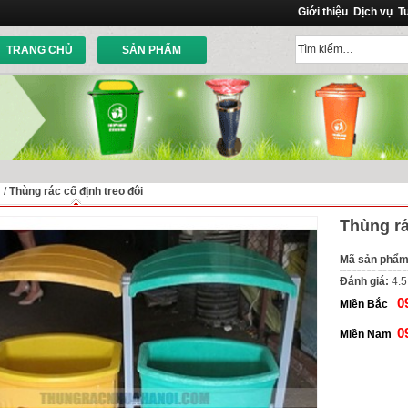
Giới thiệu
Dịch vụ
T
TRANG CHỦ
SẢN PHẨM
ủ
/
Thùng rác cố định treo đôi
Thùng rá
Mã sản phẩ
Đánh giá:
4.5
0
Miền Bắc
0
Miền Nam