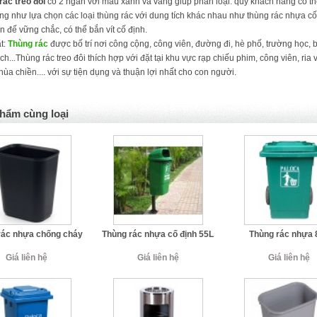
rác treo đôi
có 2 ngăn với màu xanh và vàng giúp phân loại. quý khách hàng có th
ng như lựa chọn các loại thùng rác với dung tích khác nhau như thùng rác nhựa cố
n đế vững chắc, có thể bắn vít cố định.
ặt:
Thùng rác
được bố trí nơi công cộng, công viên, đường đi, hè phố, trường học, bệ
ịch...Thùng rác treo đôi thích hợp với đặt tại khu vực rạp chiếu phim, công viên, ri
chùa chiền.... với sự tiện dụng và thuận lợi nhất cho con người.
hẩm cùng loại
rác nhựa chống cháy
Thùng rác nhựa cố định 55L
Thùng rác nhựa 
Giá liên hệ
Giá liên hệ
Giá liên hệ