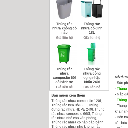
Thùng rác
Thùng rác
nhựa không có
nhựa cố định
nắp
18L
Giá liên hệ
Giá liên hệ
Thùng rác
Thùng rác
nhựa
nhựa công
Mô tả th
composite 60l
cộng nhập
có bánh xe
khẩu 240l
- Sản ph
Giá liên hệ
Giá liên hệ
-
Thùng 
- Nắp đậ
Bạn muốn xem thêm
-
Thùng 
Thùng rác nhựa composite 120l
,
Thùng rác treo đôi 80L
,
Thùng
- Thùng 
đựng rác nhựa HDPE 240l
,
Thùng
khả năng
rác nhựa composite 660l
,
Thùng
- Bên tr
rác nhựa nhỏ cho văn phòng
,
Thùng rác nhựa có nắp bập bênh
,
các hóa
Thùng rác nhựa nhỏ không nắp
,