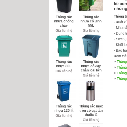
kế com
những 
Thông ti
Thùng rác
Thùng rác
nhựa chống
nhựa cố định
- Xuất 
cháy
55L
- Màu s
Giá liên hệ
Giá liên hệ
- Dung tí
- Size: 
- Khối l
- Bảo h
Xem thê
Thùng rác
Thùng rác
>
Thùng
nhựa 80L
nhựa có đạp
>
Thùng
chân loại lớn
Giá liên hệ
>
Thùng 
Giá liên hệ
>
Thùng
Thùng rác
Thùng rác inox
nhựa 120 lít
tròn có gạt tàn
thuốc lá
Giá liên hệ
Giá liên hệ