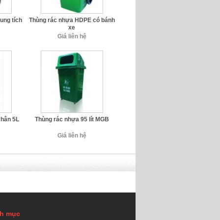
ung tích
Thùng rác nhựa HDPE có bánh
xe
Giá liên hệ
chân 5L
Thùng rác nhựa 95 lít MGB
Giá liên hệ
h mục