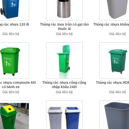
g rác nhựa 120 lít
Thùng rác inox tròn có gạt tàn
Thùng rác nhựa khôn
thuốc lá
Giá liên hệ
Giá liên hệ
Giá liên hệ
ác nhựa composite 60l
Thùng rác nhựa công cộng
Thùng rác nhựa HD
có bánh xe
nhập khẩu 240l
Giá liên hệ
Giá liên hệ
Giá liên hệ