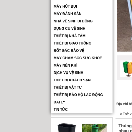
MÁY HÚT BỤI
MÁY ĐÁNH SÀN
NHÀ VỆ SINH DI ĐỘNG
DỤNG CỤ VỆ SINH
THIẾT BỊ NHÀ TẮM
THIẾT BỊ GIAO THÔNG
BỐT GÁC BẢO VỆ
MÁY CHĂM SÓC SỨC KHỎE
MÁY NÉN KHÍ
DỊCH VỤ VỆ SINH
THIẾT BỊ KHÁCH SẠN
THIẾT BỊ VẬT TƯ
THIẾT BỊ BẢO HỘ LAO ĐỘNG
ĐẠI LÝ
Địa chỉ b
TIN TỨC
«
Trở v
Thùng 
nhau g