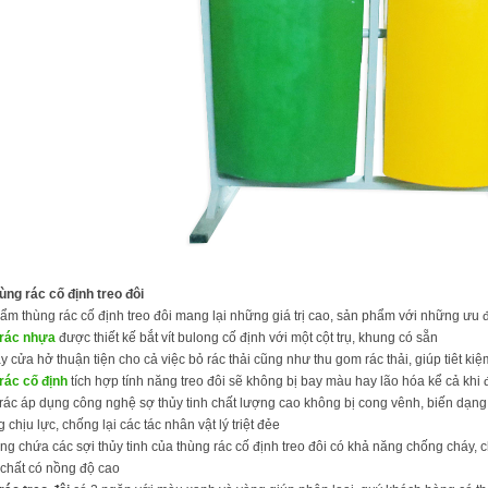
ùng rác cố định treo đôi
ẩm thùng rác cố định treo đôi mang lại những giá trị cao, sản phẩm với những ưu đ
rác nhựa
được thiết kế bắt vít bulong cố định với một cột trụ, khung có sẵn
y cửa hở thuận tiện cho cả việc bỏ rác thải cũng như thu gom rác thải, giúp tiêt ki
rác cố định
tích hợp tính năng treo đôi sẽ không bị bay màu hay lão hóa kể cả khi đặt
rác áp dụng công nghệ sợ thủy tinh chất lượng cao không bị cong vênh, biến dạng
 chịu lực, chống lại các tác nhân vật lý triệt đẻe
ong chứa các sợi thủy tinh của thùng rác cố định treo đôi có khả năng chống cháy,
 chất có nồng độ cao