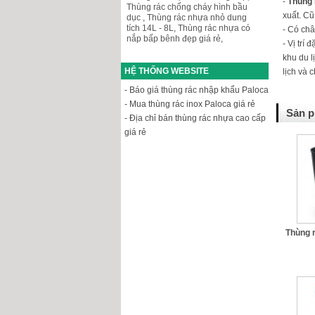
-
Thùng 
Thùng rác chống cháy hình bầu
xuất. Cũ
dục
,
Thùng rác nhựa nhỏ dung
tích 14L - 8L
,
Thùng rác nhựa có
- Có châ
nắp bấp bênh đẹp giá rẻ
,
- Vị trí đ
khu du l
HỆ THỐNG WEBSITE
lịch và 
- Báo giá thùng rác nhập khẩu Paloca
- Mua thùng rác inox Paloca giá rẻ
Sản p
- Địa chỉ bán thùng rác nhựa cao cấp
giá rẻ
Thùng 