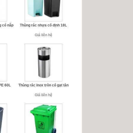
g có nắp
Thùng rác nhựa cố định 18L
Giá liên hệ
PE 60L
Thùng rác inox tròn có gạt tàn
Giá liên hệ