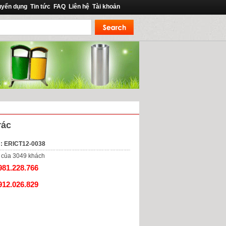
uyển dụng
Tin tức
FAQ
Liên hệ
Tài khoản
rác
: ERICT12-0038
của
3049
khách
981.228.766
912.026.829