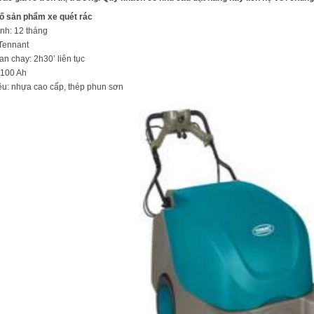
ố sản phẩm xe quét rác
nh: 12 tháng
 Tennant
ian chay: 2h30’ liên tục
 100 Ah
iệu: nhựa cao cấp, thép phun sơn