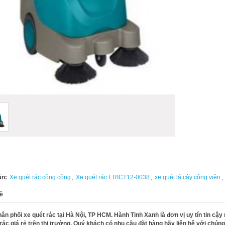
án:
Xe quét rác công cộng
,
Xe quét rác ERICT12-0038
,
xe quét lá cây công viên
,
ề
hân phối xe quét rác
tại Hà Nội, TP HCM. Hành Tinh Xanh là đơn vị uy tín tin cậ
rác giá rẻ trên thị trường. Quý khách có nhu cầu đặt hàng hãy liên hệ với chúng 