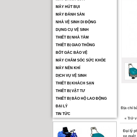
MÁY HÚT BỤI
MÁY ĐÁNH SÀN
NHÀ VỆ SINH DI ĐỘNG
DỤNG CỤ VỆ SINH
THIẾT BỊ NHÀ TẮM
THIẾT BỊ GIAO THÔNG
BỐT GÁC BẢO VỆ
MÁY CHĂM SÓC SỨC KHỎE
MÁY NÉN KHÍ
DỊCH VỤ VỆ SINH
THIẾT BỊ KHÁCH SẠN
THIẾT BỊ VẬT TƯ
THIẾT BỊ BẢO HỘ LAO ĐỘNG
ĐẠI LÝ
Địa chỉ b
TIN TỨC
«
Trở v
Đại lý p
xe quét 