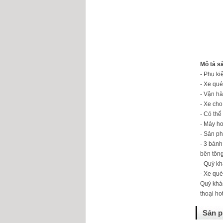
Mô tả s
- Phụ ki
- Xe qué
- Vận hà
- Xe cho
- Có thể 
- Máy ho
- Sản ph
- 3 bánh
bên tông
- Quý k
- Xe qué
Quý khá
thoại ho
Sản p