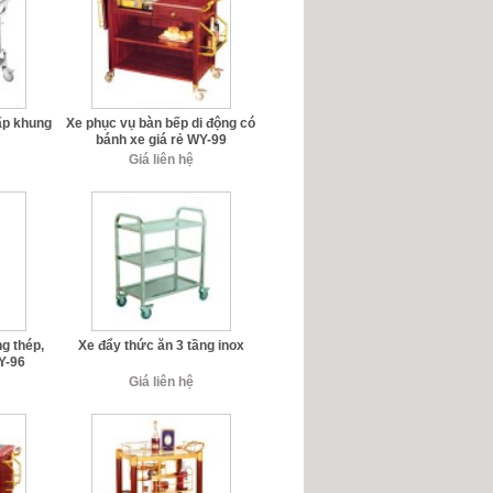
ấp khung
Xe phục vụ bàn bếp di động có
bánh xe giá rẻ WY-99
Giá liên hệ
g thép,
Xe đẩy thức ăn 3 tầng inox
WY-96
Giá liên hệ