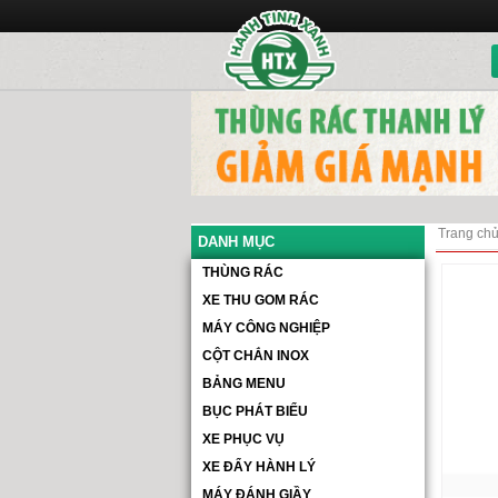
Trang ch
DANH MỤC
THÙNG RÁC
XE THU GOM RÁC
MÁY CÔNG NGHIỆP
CỘT CHẮN INOX
BẢNG MENU
BỤC PHÁT BIỂU
XE PHỤC VỤ
XE ĐẨY HÀNH LÝ
MÁY ĐÁNH GIẦY