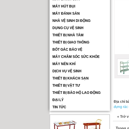
MÁY HÚT BỤI
MÁY ĐÁNH SÀN
NHÀ VỆ SINH DI ĐỘNG
DỤNG CỤ VỆ SINH
THIẾT BỊ NHÀ TẮM
THIẾT BỊ GIAO THÔNG
BỐT GÁC BẢO VỆ
MÁY CHĂM SÓC SỨC KHỎE
MÁY NÉN KHÍ
DỊCH VỤ VỆ SINH
THIẾT BỊ KHÁCH SẠN
THIẾT BỊ VẬT TƯ
THIẾT BỊ BẢO HỘ LAO ĐỘNG
ĐẠI LÝ
Địa chỉ b
đựng rác
TIN TỨC
«
Trở v
Trong n