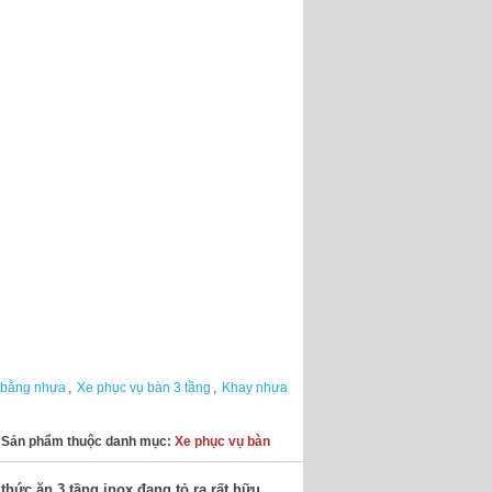
 bằng nhựa
,
Xe phục vụ bàn 3 tầng
,
Khay nhựa
Sản phẩm thuộc danh mục:
Xe phục vụ bàn
hức ăn 3 tầng inox đang tỏ ra rất hữu