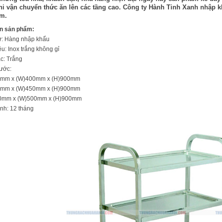
hi vận chuyển thức ăn lên các tầng cao. Công ty Hành Tinh Xanh nhập 
am.
in sản phẩm:
xứ: Hàng nhập khẩu
iệu: Inox trắng không gỉ
c: Trắng
hước:
0mm x (W)400mm x (H)900mm
0mm x (W)450mm x (H)900mm
50mm x (W)500mm x (H)900mm
nh: 12 tháng