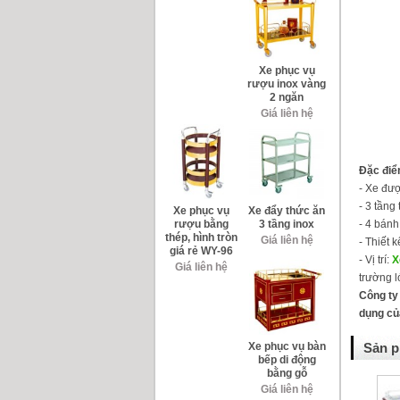
Xe phục vụ
rượu inox vàng
2 ngăn
Giá liên hệ
Đặc điểm
- Xe đượ
- 3 tầng
Xe phục vụ
Xe đẩy thức ăn
- 4 bánh
rượu bằng
3 tầng inox
thép, hình tròn
Giá liên hệ
- Thiết 
giá rẻ WY-96
- Vị trí:
X
Giá liên hệ
trường l
Công ty
dụng củ
Sản p
Xe phục vụ bàn
bếp di động
bằng gỗ
Giá liên hệ