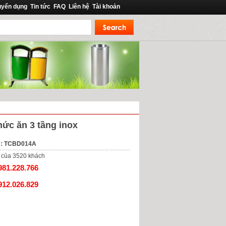
uyển dụng
Tin tức
FAQ
Liên hệ
Tài khoản
hức ăn 3 tầng inox
m: TCBD014A
của
3520
khách
981.228.766
912.026.829