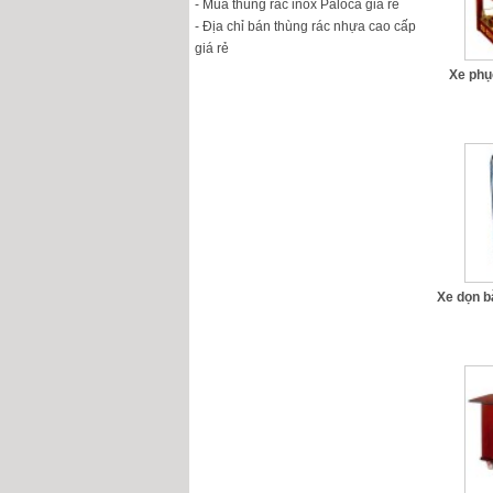
- Mua thùng rác inox Paloca giá rẻ
- Địa chỉ bán thùng rác nhựa cao cấp
giá rẻ
Xe phụ
Xe dọn b