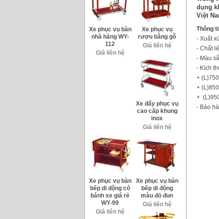
dụng k
Việt N
Thông t
Xe phục vụ bàn
Xe phục vụ
nhà hàng WY-
rượu bằng gỗ
- Xuất 
112
Giá liên hệ
- Chất l
Giá liên hệ
- Màu sắ
- Kích t
+ (L)75
+ (L)85
+ (L)9
Xe đẩy phục vụ
- Bảo hà
cao cấp khung
inox
Giá liên hệ
Xe phục vụ bàn
Xe phục vụ bàn
bếp di động có
bếp di động
bánh xe giá rẻ
màu đỏ đun
WY-99
Giá liên hệ
Giá liên hệ