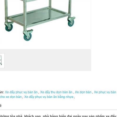
án:
Xe đẩy phục vụ bàn ăn
,
Xe đẩy thu dọn bàn ăn
,
Xe dọn bàn
,
Xe phục vụ bàn
 cho xe dọn bàn
,
Xe đẩy phục vụ bàn ăn bằng nhựa
,
ề
hững tòa nhà, khách sạn, nhà hàng hiện đại ngày nay sản phẩm xe đẩy t