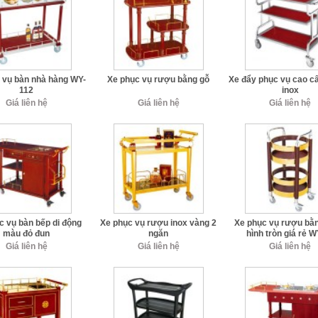
 vụ bàn nhà hàng WY-
Xe phục vụ rượu bằng gỗ
Xe đẩy phục vụ cao c
112
inox
Giá liên hệ
Giá liên hệ
Giá liên hệ
c vụ bàn bếp di động
Xe phục vụ rượu inox vàng 2
Xe phục vụ rượu bằn
màu đỏ đun
ngăn
hình tròn giá rẻ 
Giá liên hệ
Giá liên hệ
Giá liên hệ