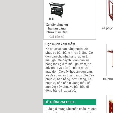
Xe đẩy phục vụ
Xe phục
bàn ăn bằng
nhựa màu đen
Giá liên hệ
Bạn muốn xem thêm
Xe phục vụ bàn bằng nhựa
,
Xe
phục vụ bàn bằng nhựa 3 tầng
,
Xe
dọn bàn cho nhà hàng, quán ăn
màu ghi
,
Xe đẩy thu dọn bàn ăn
bằng inox giá rẻ màu ghi xám
,
Xe
đẩy phục vụ bàn ăn bằng nhựa
màu đen
,
Xe đẩy thức ăn dọn bàn
,
Xe đẩy thức ăn 3 tầng inox
,
Xe đẩy
phục vụ bàn bằng inox 2 tầng
,
Xe
Xe phụ
phục vụ bàn bếp di động màu đỏ
đun
,
Xe đẩy phục vụ bàn bếp di
động bằng inox và gỗ
,
HỆ THỐNG WEBSITE
- Báo giá thùng rác nhập khẩu Paloca