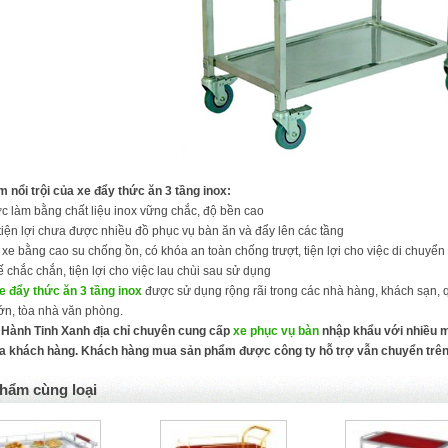
 nổi trội của xe đẩy thức ăn 3 tầng inox:
c làm bằng chất liệu inox vững chắc, độ bền cao
 tiện lợi chưa được nhiều đồ phục vụ bàn ăn và đẩy lên các tầng
 xe bằng cao su chống ồn, có khóa an toàn chống trượt, tiện lợi cho việc di chuyển
kế chắc chắn, tiện lợi cho việc lau chùi sau sử dụng
e đẩy thức ăn 3 tầng inox
được sử dụng rộng rãi trong các nhà hàng, khách sạn, q
ớn, tòa nhà văn phòng.
 Hành Tinh Xanh địa chỉ chuyên cung cấp
xe phục vụ bàn
nhập khẩu với nhiều m
a khách hàng. Khách hàng mua sản phẩm được công ty hỗ trợ vẫn chuyển trên
hẩm cùng loại