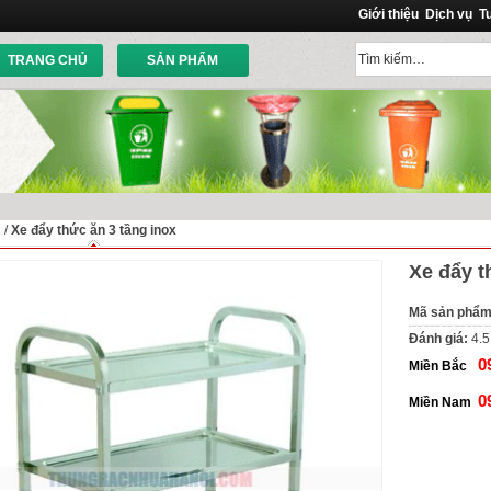
Giới thiệu
Dịch vụ
T
TRANG CHỦ
SẢN PHẨM
ủ
/
Xe đẩy thức ăn 3 tầng inox
Xe đẩy t
Mã sản phẩ
Đánh giá:
4.5
0
Miền Bắc
0
Miền Nam