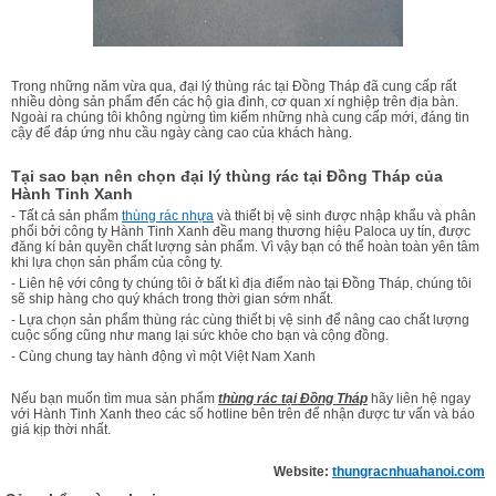
Trong những năm vừa qua, đại lý thùng rác tại Đồng Tháp đã cung cấp rất
nhiều dòng sản phẩm đến các hộ gia đình, cơ quan xí nghiệp trên địa bàn.
Ngoài ra chúng tôi không ngừng tìm kiếm những nhà cung cấp mới, đáng tin
cậy để đáp ứng nhu cầu ngày càng cao của khách hàng.
Tại sao bạn nên chọn đại lý thùng rác tại Đồng Tháp của
Hành Tinh Xanh
- Tất cả sản phẩm
thùng rác nhựa
và thiết bị vệ sinh được nhập khẩu và phân
phối bởi công ty Hành Tinh Xanh đều mang thương hiệu Paloca uy tín, được
đăng kí bản quyền chất lượng sản phẩm. Vì vậy bạn có thể hoàn toàn yên tâm
khi lựa chọn sản phẩm của công ty.
- Liên hệ với công ty chúng tôi ở bất kì địa điểm nào tại Đồng Tháp, chúng tôi
sẽ ship hàng cho quý khách trong thời gian sớm nhất.
- Lựa chọn sản phẩm thùng rác cùng thiết bị vệ sinh để nâng cao chất lượng
cuộc sống cũng như mang lại sức khỏe cho bạn và cộng đồng.
- Cùng chung tay hành động vì một Việt Nam Xanh
Nếu bạn muốn tìm mua sản phẩm
thùng rác tại Đồng Tháp
hãy liên hệ ngay
với Hành Tinh Xanh theo các số hotline bên trên để nhận được tư vấn và báo
giá kịp thời nhất.
Website:
thungracnhuahanoi.com