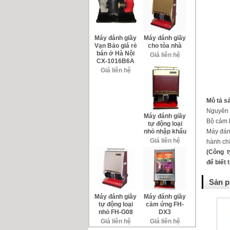
Máy đánh giầy
Máy đánh giầy
Vạn Bảo giá rẻ
cho tòa nhà
bán ở Hà Nội
Giá liên hệ
CX-1016B6A
Giá liên hệ
Mô tả s
Nguyên l
Máy đánh giầy
Bộ cảm b
tự động loại
nhỏ nhập khẩu
Máy đánh
Giá liên hệ
hành ch
(Công t
để biết 
Sản p
Máy đánh giầy
Máy đánh giầy
tự động loại
cảm ứng FH-
nhỏ FH-G08
DX3
Giá liên hệ
Giá liên hệ