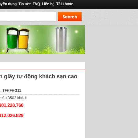
uyển dụng
Tin tức
FAQ
Liên hệ
Tài khoản
 giầy tự động khách sạn cao
m: TFHFHG11
của
3502
khách
981.228.766
912.026.829