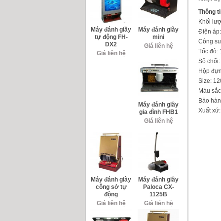
Thông t
Khối lư
Máy đánh giầy
Máy đánh giày
Điện áp
tự động FH-
mini
Công su
DX2
Giá liên hệ
Tốc độ:
Giá liên hệ
Số chổi:
Hộp đựn
Size: 1
Màu sắc:
Bảo hàn
Máy đánh giầy
Xuất xứ
gia đình FHB1
Giá liên hệ
Máy đánh giày
Máy đánh giầy
công sở tự
Paloca CX-
động
1125B
Giá liên hệ
Giá liên hệ