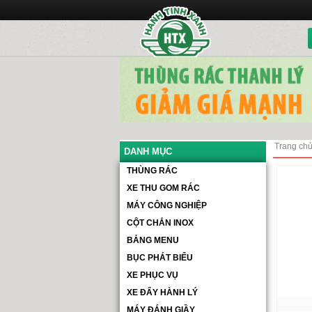
Trang ch
DANH MỤC
THÙNG RÁC
XE THU GOM RÁC
MÁY CÔNG NGHIỆP
CỘT CHẮN INOX
BẢNG MENU
BỤC PHÁT BIỂU
XE PHỤC VỤ
XE ĐẨY HÀNH LÝ
MÁY ĐÁNH GIẦY