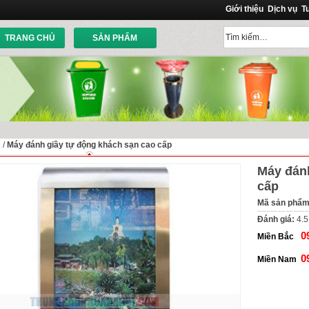
Giới thiệu
Dịch vụ
T
TRANG CHỦ
SẢN PHẨM
ủ
/
Máy đánh giầy tự động khách sạn cao cấp
Máy đánh
cấp
Mã sản phẩ
Đánh giá:
4.5
0
Miền Bắc
0
Miền Nam