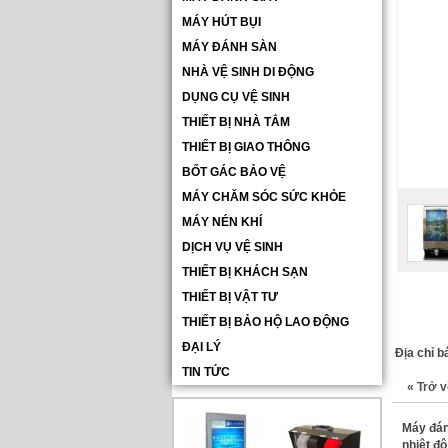
MÁY HÚT BỤI
MÁY ĐÁNH SÀN
NHÀ VỆ SINH DI ĐỘNG
DỤNG CỤ VỆ SINH
THIẾT BỊ NHÀ TẮM
THIẾT BỊ GIAO THÔNG
BỐT GÁC BẢO VỆ
MÁY CHĂM SÓC SỨC KHỎE
MÁY NÉN KHÍ
DỊCH VỤ VỆ SINH
THIẾT BỊ KHÁCH SẠN
THIẾT BỊ VẬT TƯ
THIẾT BỊ BẢO HỘ LAO ĐỘNG
ĐẠI LÝ
Địa chỉ b
TIN TỨC
«
Trở v
Máy đán
nhiệt độ