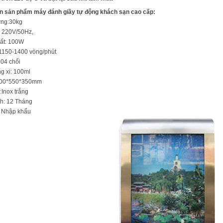
in sản phẩm máy đánh giầy tự động khách sạn cao cấp:
ợng:30kg
: 220V/50Hz,
ất: 100W
 1150-1400 vòng/phút
 04 chổi
g xi: 100ml
200*550*350mm
Inox trắng
h: 12 Tháng
: Nhập khẩu