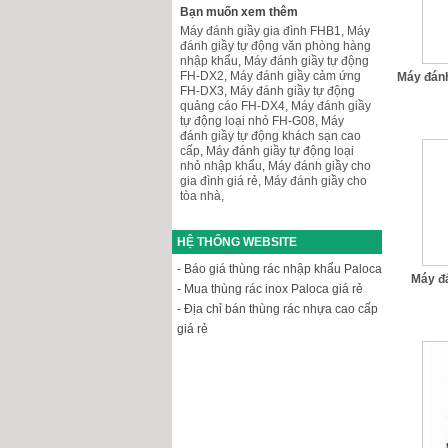
Bạn muốn xem thêm
Máy đánh giầy gia đình FHB1
,
Máy
đánh giầy tự động văn phòng hàng
nhập khẩu
,
Máy đánh giầy tự động
FH-DX2
,
Máy đánh giầy cảm ứng
Máy đánh
FH-DX3
,
Máy đánh giầy tự động
quảng cáo FH-DX4
,
Máy đánh giầy
tự động loại nhỏ FH-G08
,
Máy
đánh giầy tự động khách sạn cao
cấp
,
Máy đánh giầy tự động loại
nhỏ nhập khẩu
,
Máy đánh giầy cho
gia đình giá rẻ
,
Máy đánh giầy cho
tòa nhà
,
HỆ THỐNG WEBSITE
- Báo giá thùng rác nhập khẩu Paloca
Máy đ
- Mua thùng rác inox Paloca giá rẻ
- Địa chỉ bán thùng rác nhựa cao cấp
giá rẻ