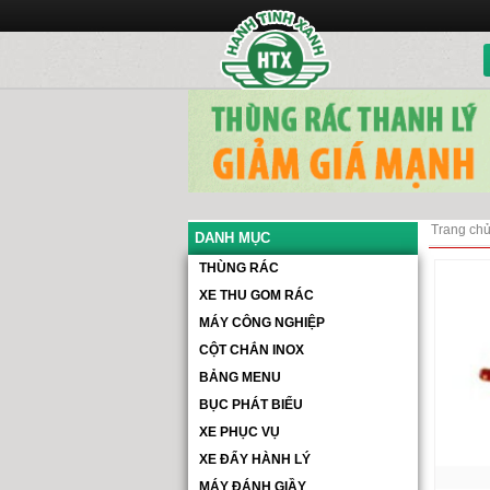
Trang ch
DANH MỤC
THÙNG RÁC
XE THU GOM RÁC
MÁY CÔNG NGHIỆP
CỘT CHẮN INOX
BẢNG MENU
BỤC PHÁT BIỂU
XE PHỤC VỤ
XE ĐẨY HÀNH LÝ
MÁY ĐÁNH GIẦY