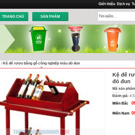
Giới thiệu
Dịch vụ
T
TRANG CHỦ
SẢN PHẨM
ủ
/
Kệ để rượu bằng gỗ công nghiệp màu đỏ đun
Kệ để r
đỏ đun
Mã sản phẩ
Đánh giá:
4.5
0
Miền Bắc
0
Miền Nam