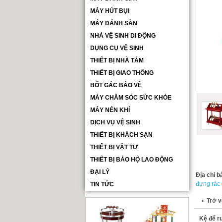
MÁY HÚT BỤI
MÁY ĐÁNH SÀN
NHÀ VỆ SINH DI ĐỘNG
DỤNG CỤ VỆ SINH
THIẾT BỊ NHÀ TẮM
THIẾT BỊ GIAO THÔNG
BỐT GÁC BẢO VỆ
MÁY CHĂM SÓC SỨC KHỎE
MÁY NÉN KHÍ
DỊCH VỤ VỆ SINH
THIẾT BỊ KHÁCH SẠN
THIẾT BỊ VẬT TƯ
THIẾT BỊ BẢO HỘ LAO ĐỘNG
ĐẠI LÝ
Địa chỉ b
đựng rác
TIN TỨC
«
Trở v
Kệ để r