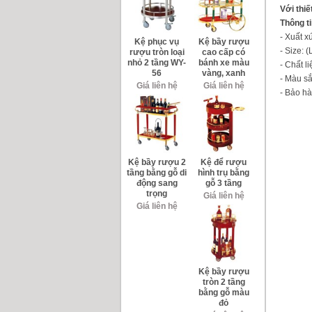
Với thi
Thông t
- Xuất 
Kệ phục vụ
Kệ bầy rượu
- Size:
rượu tròn loại
cao cấp có
nhỏ 2 tầng WY-
bánh xe màu
- Chất l
56
vàng, xanh
- Màu sắ
Giá liên hệ
Giá liên hệ
- Bảo hà
Kệ bầy rượu 2
Kệ để rượu
tầng bằng gỗ di
hình trụ bằng
động sang
gỗ 3 tầng
trọng
Giá liên hệ
Giá liên hệ
Kệ bầy rượu
tròn 2 tầng
bằng gỗ màu
đỏ