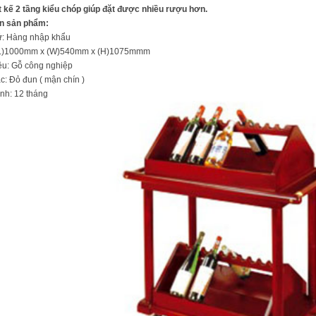
ết kế 2 tầng kiểu chóp giúp đặt được nhiều rượu hơn.
in sản phẩm:
xứ: Hàng nhập khẩu
 (L)1000mm x (W)540mm x (H)1075mmm
iệu: Gỗ công nghiệp
c: Đỏ đun ( mận chín )
nh: 12 tháng