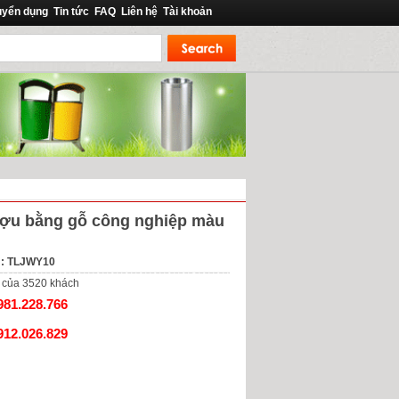
uyển dụng
Tin tức
FAQ
Liên hệ
Tài khoản
ượu bằng gỗ công nghiệp màu
m: TLJWY10
của
3520
khách
981.228.766
912.026.829