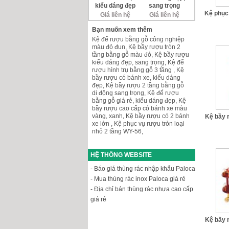
kiểu dáng đẹp
sang trọng
Kệ phục 
Giá liên hệ
Giá liên hệ
Bạn muốn xem thêm
Kệ để rượu bằng gỗ công nghiệp
màu đỏ đun
,
Kệ bầy rượu tròn 2
tầng bằng gỗ màu đỏ
,
Kệ bầy rượu
kiểu dáng đẹp, sang trọng
,
Kệ để
rượu hình trụ bằng gỗ 3 tầng
,
Kệ
bầy rượu có bánh xe, kiểu dáng
đẹp
,
Kệ bầy rượu 2 tầng bằng gỗ
di động sang trọng
,
Kệ để rượu
bằng gỗ giá rẻ, kiểu dáng đẹp
,
Kệ
bầy rượu cao cấp có bánh xe màu
vàng, xanh
,
Kệ bầy rượu có 2 bánh
Kệ bầy 
xe lớn
,
Kệ phục vụ rượu tròn loại
nhỏ 2 tầng WY-56
,
HỆ THỐNG WEBSITE
- Báo giá thùng rác nhập khẩu Paloca
- Mua thùng rác inox Paloca giá rẻ
- Địa chỉ bán thùng rác nhựa cao cấp
giá rẻ
Kệ bầy 