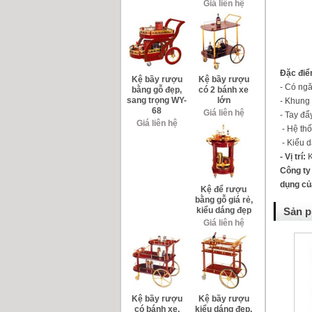
Giá liên hệ
Đặc điể
Kệ bầy rượu
Kệ bầy rượu
- Có ngă
bằng gỗ đẹp,
có 2 bánh xe
sang trọng WY-
lớn
- Khung
68
Giá liên hệ
- Tay đẩ
Giá liên hệ
- Hệ th
- Kiểu d
- Vị trí:
K
Công ty
dụng củ
Kệ để rượu
bằng gỗ giá rẻ,
kiểu dáng đẹp
Sản p
Giá liên hệ
Kệ bầy rượu
Kệ bầy rượu
có bánh xe,
kiểu dáng đẹp,