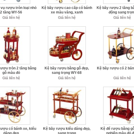
vụ rượu tròn loại nhỏ
Kệ bầy rượu cao cấp có bánh
Kệ bầy rượu 2 tầng bằ
2 tầng WY-56
xe màu vàng, xanh
động sang trọ
Giá liên hệ
Giá liên hệ
Giá liên hệ
rượu tròn 2 tầng bằng
Kệ bầy rượu bằng gỗ đẹp,
Kệ bầy rượu có 2 bán
gỗ màu đỏ
sang trọng WY-68
Giá liên hệ
Giá liên hệ
Giá liên hệ
rượu có bánh xe, kiểu
Kệ bầy rượu kiểu dáng đẹp,
Kệ để rượu bằng g
dáng đẹp
sang trọng
nghiệp màu đỏ 