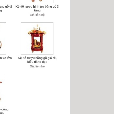
ng gỗ di
Kệ để rượu hình trụ bằng gỗ 3
ng
tầng
Giá liên hệ
h xe lớn
Kệ để rượu bằng gỗ giá rẻ,
kiểu dáng đẹp
Giá liên hệ
ỗ công
đun