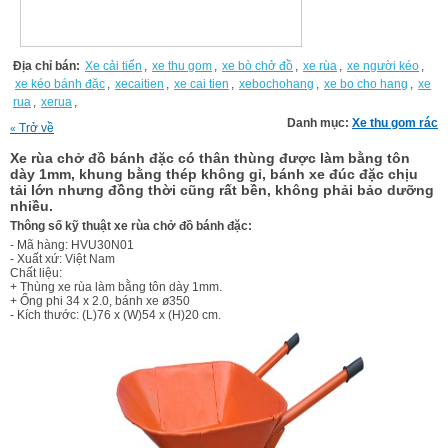
Địa chỉ bán:
Xe cải tiến
,
xe thu gom
,
xe bò chở đồ
,
xe rùa
,
xe người kéo
,
xe kéo bánh đặc
,
xecaitien
,
xe cai tien
,
xebochohang
,
xe bo cho hang
,
xe
rua
,
xerua
,
Danh mục:
Xe thu gom rác
Trở về
«
Xe rùa chở đồ bánh đặc có thân thùng được làm bằng tôn
dày 1mm, khung bằng thép không gỉ, bánh xe đúc đặc chịu
tải lớn nhưng đồng thời cũng rất bền, không phải bảo dưỡng
nhiều.
Thông số kỹ thuật xe rùa chở đồ bánh đặc:
- Mã hàng: HVU30N01
- Xuất xứ: Việt Nam
Chất liệu:
+ Thùng xe rùa làm bằng tôn dày 1mm.
+ Ống phi 34 x 2.0, bánh xe ø350
- Kích thước: (L)76 x (W)54 x (H)20 cm.