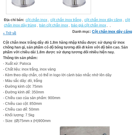
Địa chỉ bán:
cột chắn inox
,
cột chắn inox trắng
,
cột chắn inox dây căng
,
cột
chắn inox dây trùng
,
bán cột chắn inox
,
báo giá cột chắn inox
,
,
Danh mục:
Cột chắn inox dây căng
Trở về
«
Cột chắn inox trắng dây đỏ 1.8m hàng nhập khẩu được sử dụng từ inox
chống han gỉ, sản phẩm có độ bóng tương đối đi kèm với độ bền cao. Sản
phẩm với chiều dài 1.8m được sử dụng tương đối nhiều hiện nay.
Thông tin sản phẩm:
- Xuất xứ: Paloca
- Chất liệu: inox trắng, inox vàng
- Kèm theo dây chắn, có thể in logo lời cảnh báo nhắc nhở lên dây
- Màu sắc dây: đỏ, trắng
- Đường kính cột: 75mm
- Đường kính đế: 350mm
- Chiều cao của sản phẩm: 900mm
- Chiều cao cột: 850mm
- Chiều cao đế: 50mm
- Khối lượng: 7.5kg
- Size: (Ø)75mm x (H)900mm