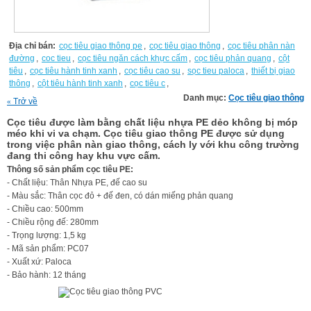
Địa chỉ bán:
cọc tiêu giao thông pe
,
cọc tiêu giao thông
,
cọc tiêu phân nàn
đường
,
coc tieu
,
cọc tiêu ngăn cách khực cấm
,
cọc tiêu phản quang
,
cột
tiêu
,
cọc tiêu hành tinh xanh
,
cọc tiêu cao su
,
sọc tieu paloca
,
thiết bị giao
thông
,
cột tiêu hành tinh xanh
,
cọc tiêu c
,
Danh mục:
Cọc tiêu giao thông
Trở về
«
Cọc tiêu được làm bằng chất liệu nhựa PE dẻo không bị móp
méo khi vi va chạm. Cọc tiêu giao thông PE được sử dụng
trong việc phân nàn giao thông, cách ly với khu công trường
đang thi công hay khu vực cấm.
Thông số sản phẩm cọc tiêu PE:
- Chất liệu: Thân Nhựa PE, đế cao su
- Màu sắc: Thân cọc đỏ + đế đen, có dán miếng phản quang
- Chiều cao: 500mm
- Chiều rộng đế: 280mm
- Trọng lượng: 1,5 kg
- Mã sản phẩm: PC07
- Xuất xứ: Paloca
- Bảo hành: 12 tháng