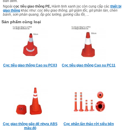
ban đêm.
Ngoài
cọc tiêu giao thông PE,
Hành tinh xanh jsc còn cung cấp các
thiết bị
giao thông
khác như:
cọc tiêu giao thông, gờ giảm tốc, gờ phân làn, chèn
bánh, sơn phản quang, ốp góc tường, gương cầu lồi, ...
Sản phẩm cùng loại
Cọc tiêu giao thông Cao su PC03
Cọc tiêu giao thông Cao su PC11
Cọc giao thông gấp đế nhựa ABS
Cọc phân làn tháo rời siêu bền
màu đỏ