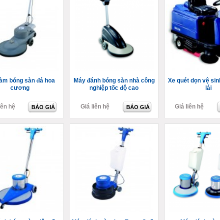
àm bóng sàn đá hoa
Máy đánh bóng sàn nhà công
Xe quét dọn vệ si
cương
nghiệp tốc độ cao
lái
iên hệ
Giá liên hệ
Giá liên hệ
BÁO GIÁ
BÁO GIÁ