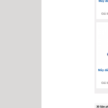
Máy đá
Giá l
Máy đá
Giá l
30 Sản 