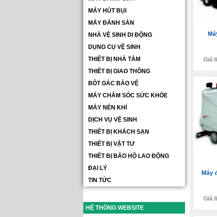
MÁY HÚT BỤI
MÁY ĐÁNH SÀN
Máy
NHÀ VỆ SINH DI ĐỘNG
DỤNG CỤ VỆ SINH
THIẾT BỊ NHÀ TẮM
Giá l
THIẾT BỊ GIAO THÔNG
BỐT GÁC BẢO VỆ
MÁY CHĂM SÓC SỨC KHỎE
MÁY NÉN KHÍ
DỊCH VỤ VỆ SINH
THIẾT BỊ KHÁCH SẠN
THIẾT BỊ VẬT TƯ
THIẾT BỊ BẢO HỘ LAO ĐỘNG
ĐẠI LÝ
Máy đ
TIN TỨC
Giá l
HỆ THỐNG WEBSITE