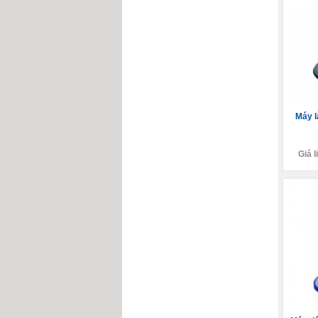
Máy l
Giá l