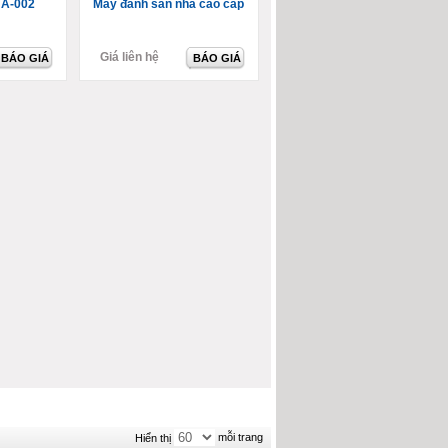
 A-002
Máy đánh sàn nhà cao cấp
Giá liên hệ
BÁO GIÁ
BÁO GIÁ
mỗi trang
Hiển thị