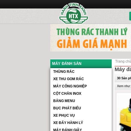
Trang ch
MÁY ĐÁNH SÀN
Máy đ
THÙNG RÁC
30 Sản 
XE THU GOM RÁC
MÁY CÔNG NGHIỆP
Xem như:
CỘT CHẮN INOX
BẢNG MENU
BỤC PHÁT BIỂU
XE PHỤC VỤ
XE ĐẨY HÀNH LÝ
MÁY ĐÁNH GIẦY