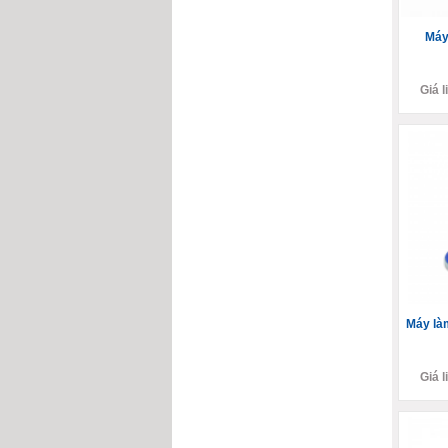
Máy
Giá l
Máy là
Giá l